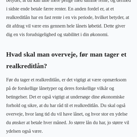
betyder, at du kan låne mere penge med samme rente, og dermed
i sidste ende betale færre renter. En anden fordel er, at et
realkreditlån har en fast rente i en vis periode, hvilket betyder, at
dit afdrag vil være ens gennem hele lånets løbetid. Dette giver
dig en vis forudsigelighed og stabilitet i din økonomi.
Hvad skal man overveje, før man tager et
realkreditlån?
Før du tager et realkreditlån, er det vigtigt at være opmærksom
på de forskellige lånetyper og deres forskellige vilkår og
betingelser. Det er også vigtigt at undersøge dine økonomiske
forhold og sikre, at du har råd til et realkreditlån. Du skal også
overveje, hvor lang tid du vil have lånet, og hvor stor en ydelse
du ønsker at betale hver måned. Jo større lån du har, jo større vil
ydelsen også være.