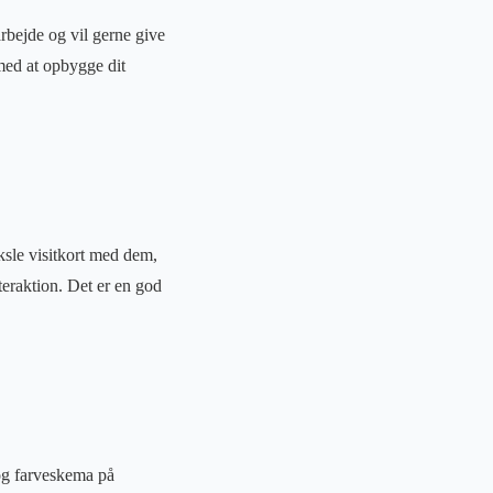
arbejde og vil gerne give
 med at opbygge dit
ksle visitkort med dem,
teraktion. Det er en god
 og farveskema på