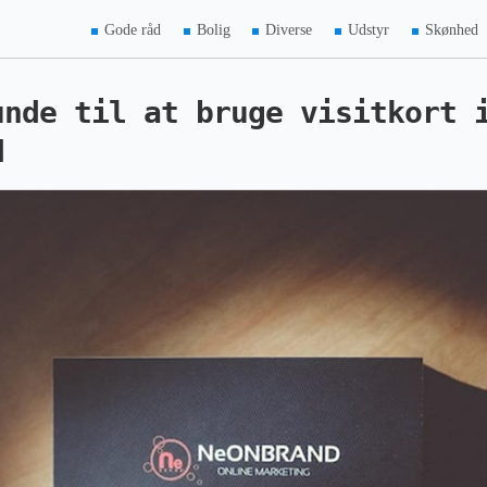
Gode råd
Bolig
Diverse
Udstyr
Skønhed
unde til at bruge visitkort 
d