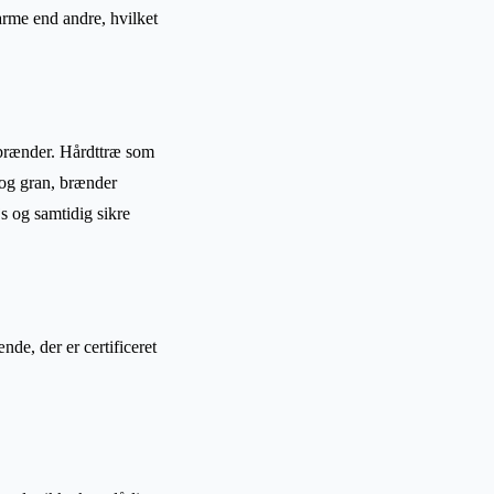
arme end andre, hvilket
e brænder. Hårdttræ som
og gran, brænder
js og samtidig sikre
de, der er certificeret