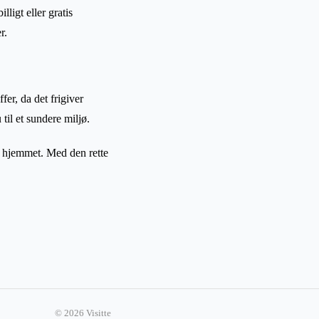
ligt eller gratis
r.
r, da det frigiver
il et sundere miljø.
i hjemmet. Med den rette
© 2026 Visitte