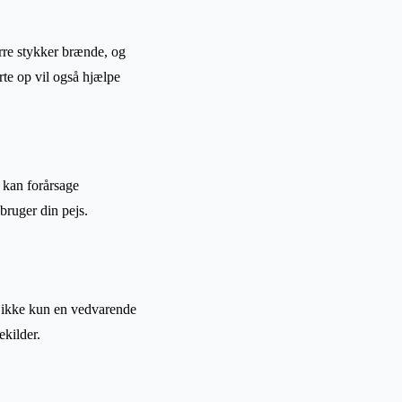
ørre stykker brænde, og
arte op vil også hjælpe
 kan forårsage
bruger din pejs.
r ikke kun en vedvarende
kilder.