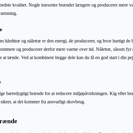
 bedste kvalitet. Nogle træsorter brænder længere og producerer mere v
pvarmning.
æ
em hårdttræ og nåletræ er den energi, de producerer, og hvor hurtigt d
ommere og producerer derfor mere varme over tid. Nåletræ, såsom fyr 
ere at tænde. Ved at kombinere begge dele kan du få en god start i din pe
e
lge bæredygtigt brænde for at reducere miljøpåvirkningen. Kig efter bræn
sikrer, at det kommer fra ansvarligt skovbrug.
brænde