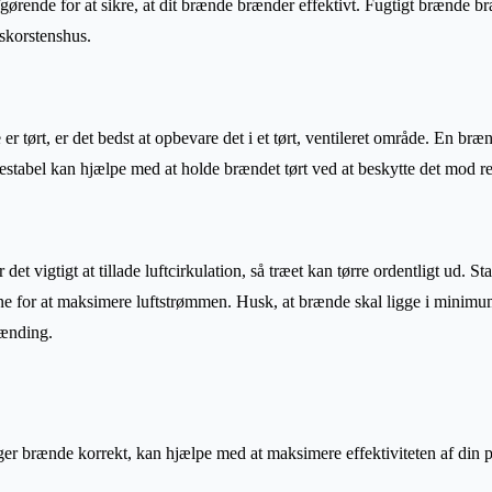
gørende for at sikre, at dit brænde brænder effektivt. Fugtigt brænde br
skorstenshus.
 er tørt, er det bedst at opbevare det i et tørt, ventileret område. En bræ
stabel kan hjælpe med at holde brændet tørt ved at beskytte det mod re
det vigtigt at tillade luftcirkulation, så træet kan tørre ordentligt ud. S
e for at maksimere luftstrømmen. Husk, at brænde skal ligge i minimu
rænding.
er brænde korrekt, kan hjælpe med at maksimere effektiviteten af din p