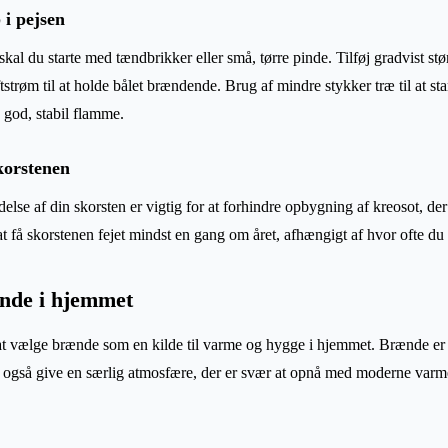
i pejsen
skal du starte med tændbrikker eller små, tørre pinde. Tilføj gradvist st
ftstrøm til at holde bålet brændende. Brug af mindre stykker træ til at st
 god, stabil flamme.
korstenen
lse af din skorsten er vigtig for at forhindre opbygning af kreosot, der
t få skorstenen fejet mindst en gang om året, afhængigt af hvor ofte du 
nde i hjemmet
d at vælge brænde som en kilde til varme og hygge i hjemmet. Brænde e
 også give en særlig atmosfære, der er svær at opnå med moderne varme