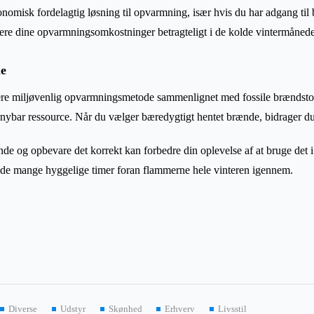
misk fordelagtig løsning til opvarmning, især hvis du har adgang til bil
ere dine opvarmningsomkostninger betragteligt i de kolde vintermånede
le
re miljøvenlig opvarmningsmetode sammenlignet med fossile brændstoffe
ybar ressource. Når du vælger bæredygtigt hentet brænde, bidrager du t
nde og opbevare det korrekt kan forbedre din oplevelse af at bruge det 
yde mange hyggelige timer foran flammerne hele vinteren igennem.
Diverse
Udstyr
Skønhed
Erhverv
Livsstil