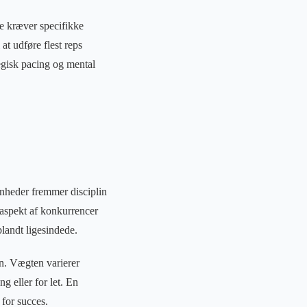
se kræver specifikke
t udføre flest reps
tegisk pacing og mental
venheder fremmer disciplin
 aspekt af konkurrencer
blandt ligesindede.
ion. Vægten varierer
g eller for let. En
 for succes.