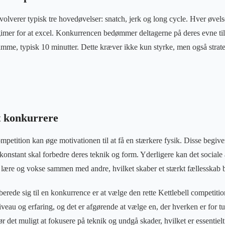
nvolverer typisk tre hovedøvelser: snatch, jerk og long cycle. Hver øvel
imer for at excel. Konkurrencen bedømmer deltagerne på deres evne til a
sramme, typisk 10 minutter. Dette kræver ikke kun styrke, men også stra
t konkurrere
ompetition kan øge motivationen til at få en stærkere fysik. Disse begi
 konstant skal forbedre deres teknik og form. Yderligere kan det sociale
at lære og vokse sammen med andre, hvilket skaber et stærkt fællesskab 
forberede sig til en konkurrence er at vælge den rette Kettlebell competit
veau og erfaring, og det er afgørende at vælge en, der hverken er for tun
gør det muligt at fokusere på teknik og undgå skader, hvilket er essentielt