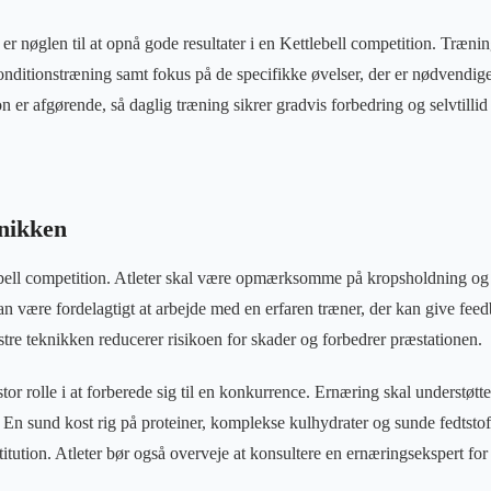
er nøglen til at opnå gode resultater i en Kettlebell competition. Træni
nditionstræning samt fokus på de specifikke øvelser, der er nødvendige
n er afgørende, så daglig træning sikrer gradvis forbedring og selvtill
knikken
lebell competition. Atleter skal være opmærksomme på kropsholdning og
an være fordelagtigt at arbejde med en erfaren træner, der kan give fe
stre teknikken reducerer risikoen for skader og forbedrer præstationen.
 stor rolle i at forberede sig til en konkurrence. Ernæring skal understøt
r. En sund kost rig på proteiner, komplekse kulhydrater og sunde fedtstoff
tution. Atleter bør også overveje at konsultere en ernæringsekspert for 