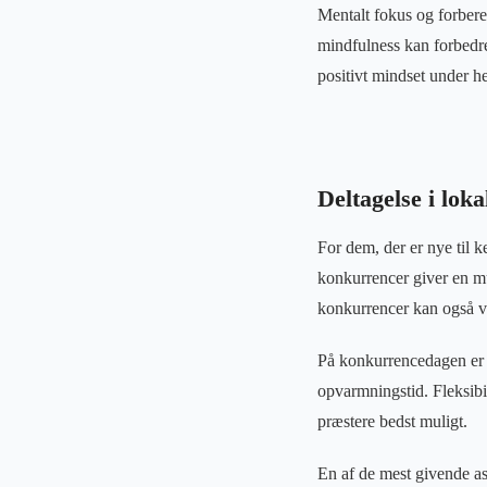
Mentalt fokus og forbere
mindfulness kan forbedre
positivt mindset under h
Deltagelse i lok
For dem, der er nye til k
konkurrencer giver en mu
konkurrencer kan også væ
På konkurrencedagen er de
opvarmningstid. Fleksibil
præstere bedst muligt.
En af de mest givende as