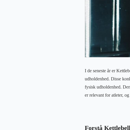
I de seneste år er Kettle
udholdenhed. Disse konku
fysisk udholdenhed. Denn
er relevant for atleter, 
Forstå Kettlebel