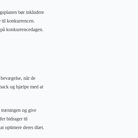
ngsplanen bør inkludere
 til konkurrencen.
id på konkurrencedagen.
 bevægelse, når de
edback og hjælpe med at
te træningen og give
er bidrager til
at optimere deres diæt.