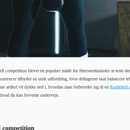
bell competition blevet en populær måde for fitnessentusiaster at teste de
rrencer tilbyder en unik udfordring, hvor deltagerne skal balancere t
e artikel vil dykke ned i, hvordan man forbereder sig til en
Kettlebell
og hvad du kan forvente undervejs.
l competition