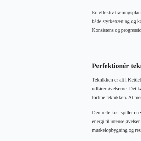
En effektiv træningsplan 
både styrketræning og ko
Konsistens og progressio
Perfektionér te
Teknikken er alt i Kett
udfører øvelserne. Det k
forfine teknikken. At me
Den rette kost spiller en
energi til intense øvelse
muskelopbygning og resti