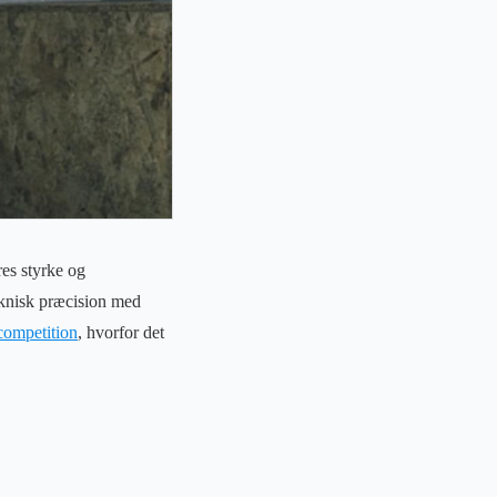
res styrke og
eknisk præcision med
 competition
, hvorfor det