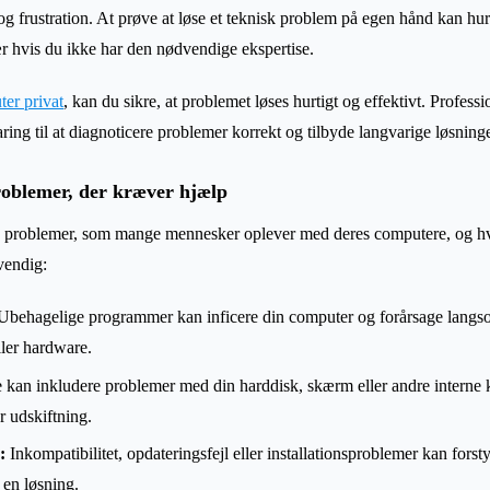
 og frustration. At prøve at løse et teknisk problem på egen hånd kan hur
r hvis du ikke har den nødvendige ekspertise.
ter privat
, kan du sikre, at problemet løses hurtigt og effektivt. Professi
ring til at diagnoticere problemer korrekt og tilbyde langvarige løsninge
oblemer, der kræver hjælp
ge problemer, som mange mennesker oplever med deres computere, og hv
vendig:
behagelige programmer kan inficere din computer og forårsage langso
ller hardware.
 kan inkludere problemer med din harddisk, skærm eller andre interne
r udskiftning.
:
Inkompatibilitet, opdateringsfejl eller installationsproblemer kan fors
e en løsning.