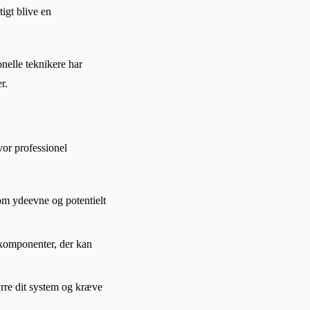
tigt blive en
onelle teknikere har
r.
or professionel
m ydeevne og potentielt
 komponenter, der kan
tyrre dit system og kræve