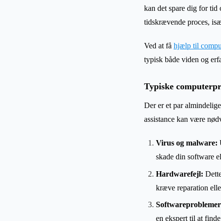
kan det spare dig for tid
tidskrævende proces, isæ
Ved at få
hjælp til compu
typisk både viden og erfa
Typiske computerpr
Der er et par almindeli
assistance kan være nød
Virus og malware:
U
skade din software e
Hardwarefejl:
Dette
kræve reparation elle
Softwareproblemer
en ekspert til at find