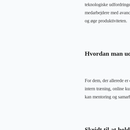
teknologiske udfordringe
medarbejdere med avance
og øge produktiviteten.
Hvordan man udv
For dem, der allerede er
intern træning, online k
kan mentoring og samarb
Skridt til at hol