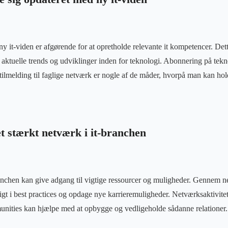
y it-viden er afgørende for at opretholde relevante it kompetencer. Det
i aktuelle trends og udviklinger inden for teknologi. Abonnering på tekno
tilmelding til faglige netværk er nogle af de måder, hvorpå man kan hold
t stærkt netværk i it-branchen
ranchen kan give adgang til vigtige ressourcer og muligheder. Gennem 
sigt i best practices og opdage nye karrieremuligheder. Netværksaktivit
nities kan hjælpe med at opbygge og vedligeholde sådanne relationer.