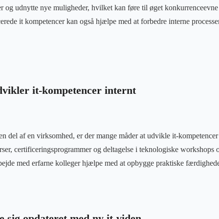
r og udnytte nye muligheder, hvilket kan føre til øget konkurrenceevne
rede it kompetencer kan også hjælpe med at forbedre interne processe
ikler it-kompetencer internt
 en del af en virksomhed, er der mange måder at udvikle it-kompetencer
urser, certificeringsprogrammer og deltagelse i teknologiske workshops
ejde med erfarne kolleger hjælpe med at opbygge praktiske færdighede
de sig opdateret med ny it-viden