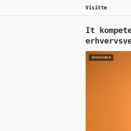
Visitte
It kompet
erhvervsv