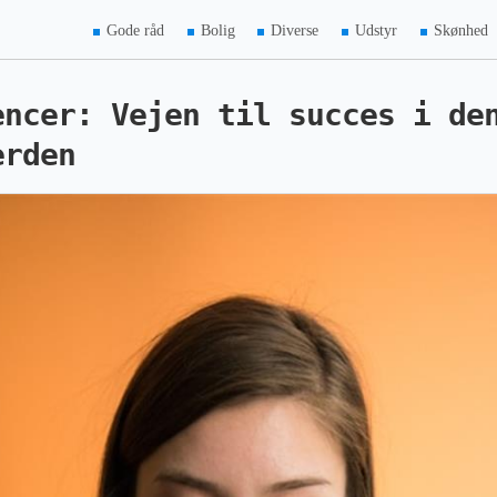
Gode råd
Bolig
Diverse
Udstyr
Skønhed
encer: Vejen til succes i de
erden