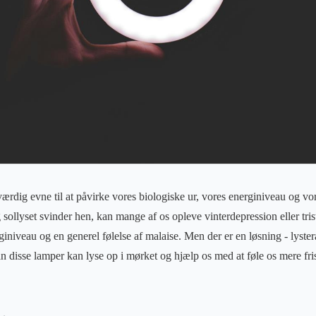
rdig evne til at påvirke vores biologiske ur, vores energiniveau og vo
 sollyset svinder hen, kan mange af os opleve vinterdepression eller tr
giniveau og en generel følelse af malaise. Men der er en løsning - lyster
dan disse lamper kan lyse op i mørket og hjælp os med at føle os mere fr