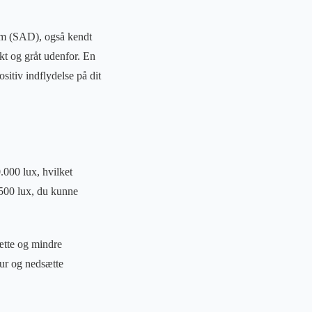
dom (SAD), også kendt
kt og gråt udenfor. En
sitiv indflydelse på dit
.000 lux, hvilket
 500 lux, du kunne
ætte og mindre
 ur og nedsætte