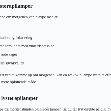
ysterapilamper
ampe om morgenen kan hjælpe med at:
ration og fokusering
e forbundet med vinterdepression
 søde sager
lle søvnkvalitet
rt ved at komme op om morgenen, kan en wake-up lampe være et effektiv
g mere opløftende måde.
 lysterapilamper
e fra morgenstunden og placér lampen, så du får lyst direkte på dig, m