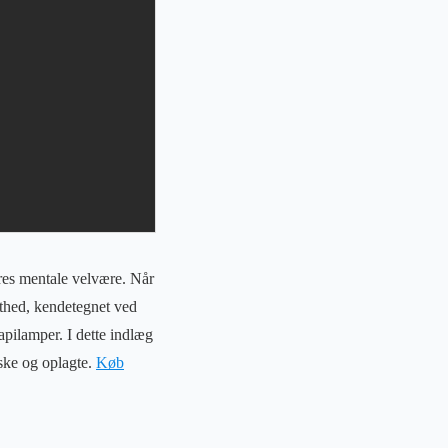
res mentale velvære. Når
isthed, kendetegnet ved
apilamper. I dette indlæg
iske og oplagte.
Køb