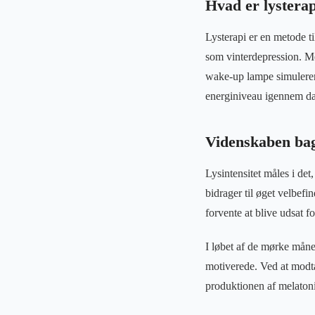
Hvad er lystera
Lysterapi er en metode t
som vinterdepression. Me
wake-up lampe simulerer 
energiniveau igennem d
Videnskaben bag
Lysintensitet måles i det
bidrager til øget velbef
forvente at blive udsat f
I løbet af de mørke mån
motiverede. Ved at modta
produktionen af melatoni