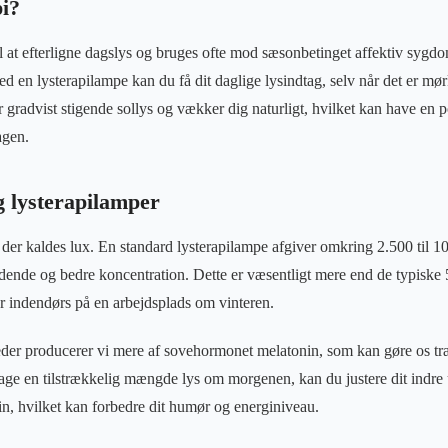
pi?
il at efterligne dagslys og bruges ofte mod sæsonbetinget affektiv syg
d en lysterapilampe kan du få dit daglige lysindtag, selv når det er mør
gradvist stigende sollys og vækker dig naturligt, hvilket kan have en po
agen.
 lysterapilamper
, der kaldes lux. En standard lysterapilampe afgiver omkring 2.500 til 10
indende og bedre koncentration. Dette er væsentligt mere end de typiske
or indendørs på en arbejdsplads om vinteren.
eder producerer vi mere af sovehormonet melatonin, som kan gøre os tr
ge en tilstrækkelig mængde lys om morgenen, kan du justere dit indre
n, hvilket kan forbedre dit humør og energiniveau.