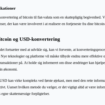
ikationer
onvertering af bitcoin til fiat-valuta som en skattepligtig begivenhed. V
r, der kan være involveret i at realisere en fortjeneste fra dine bitcoin
itcoin og USD-konvertering
t fortsætter med at udvikle sig, kan vi forvente, at konverteringsproc
 Nye teknologier og platforme vil måske tilbyde endnu mere effektive 
transaktioner på. At holde sig informeret om disse ændringer kan hjælpe
din økonomi.
l USD kan virke kompleks ved første øjekast, men med den rette inform
ktivt. Uanset hvilken metode du vælger, er det vigtigt altid at være info
egne skattemæssige forpligtelser.