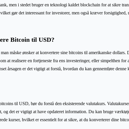
bank, men i stedet bruger en teknologi kaldet blockchain for at sikre tran
, hvilket gør det interessant for investorer, men også kræver forsigtighed,
ere Bitcoin til USD?
at man måske ønsker at konvertere sine bitcoins til amerikanske dollars
om at realisere en fortjeneste fra ens investeringer, eller simpelthen for 
anset årsagen er det vigtigt at forstå, hvordan du kan gennemføre denne 
bitcoins til USD, bør du forstå den eksisterende valutakurs. Valutakurs
 og det er vigtigt at have opdateret information. Du kan bruge værktø
ede kurser, hvilket er essentielt for at sikre, at du konverterer dine bitcoin