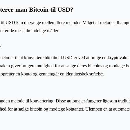
erer man Bitcoin til USD?
n til USD kan du vælge mellem flere metoder. Valget af metode afhænger
er er de mest almindelige måder:
r
etoder til at konvertere bitcoin til USD er ved at bruge en kryptovalut
aken giver brugere mulighed for at sælge deres bitcoins og modtage be
 opretter en konto og gennemgår en identitetsbekræftelse.
anden metode til konvertering. Disse automater fungerer ligesom tradit
ed for at sælge bitcoin og modtage kontanter. Ulempen er, at automater