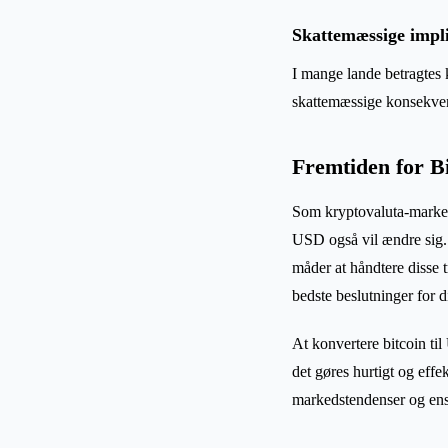
Skattemæssige impl
I mange lande betragtes k
skattemæssige konsekvense
Fremtiden for B
Som kryptovaluta-markede
USD også vil ændre sig.
måder at håndtere disse 
bedste beslutninger for 
At konvertere bitcoin ti
det gøres hurtigt og effe
markedstendenser og ens 