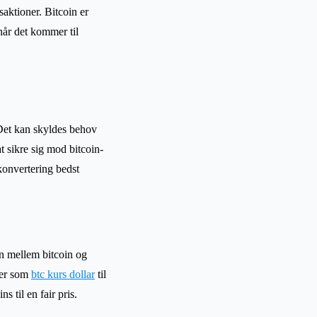
saktioner. Bitcoin er
 når det kommer til
. Det kan skyldes behov
at sikre sig mod bitcoin-
konvertering bedst
en mellem bitcoin og
jer som
btc kurs dollar
til
s til en fair pris.