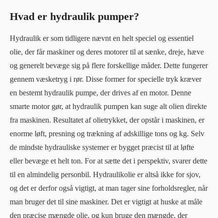
Hvad er hydraulik pumper?
Hydraulik er som tidligere nævnt en helt speciel og essentiel
olie, der får maskiner og deres motorer til at sænke, dreje, hæve
og generelt bevæge sig på flere forskellige måder. Dette fungerer
gennem væsketryg i rør. Disse former for specielle tryk kræver
en bestemt hydraulik pumpe, der drives af en motor. Denne
smarte motor gør, at hydraulik pumpen kan suge alt olien direkte
fra maskinen. Resultatet af olietrykket, der opstår i maskinen, er
enorme løft, presning og trækning af adskillige tons og kg. Selv
de mindste hydrauliske systemer er bygget præcist til at løfte
eller bevæge et helt ton. For at sætte det i perspektiv, svarer dette
til en almindelig personbil. Hydraulikolie er altså ikke for sjov,
og det er derfor også vigtigt, at man tager sine forholdsregler, når
man bruger det til sine maskiner. Det er vigtigt at huske at måle
den præcise mængde olie, og kun bruge den mængde, der