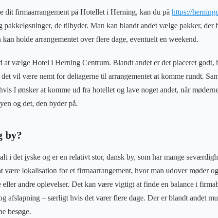
e dit firmaarrangement på Hotellet i Herning, kan du på
https://herning
g pakkeløsninger, de tilbyder. Man kan blandt andet vælge pakker, der 
 kan holde arrangementet over flere dage, eventuelt en weekend.
 at vælge Hotel i Herning Centrum. Blandt andet er det placeret godt,
det vil være nemt for deltagerne til arrangementet at komme rundt. Samt
 hvis I ønsker at komme ud fra hotellet og lave noget andet, når møderne e
yen og det, den byder på.
g by?
alt i det jyske og er en relativt stor, dansk by, som har mange seværdigh
l at være lokalisation for et firmaarrangement, hvor man udover møder o
 eller andre oplevelser. Det kan være vigtigt at finde en balance i firm
 og afslapning – særligt hvis det varer flere dage. Der er blandt andet m
ne besøge.