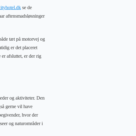
cityhotel.dk
se de
har aftensmadsløsninger
 både tæt på motorvej og
idig er det placeret
r afsluttet, er der rig
eder og aktiviteter. Den
gså gerne vil have
abegivender, hvor der
useer og naturområder i