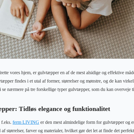
rette vores hjem, er gulvtæpper en af de mest alsidige og effektive måder
æpper findes i et utal af former, størrelser og mønstre, og de kan virke
i se nærmere på tre forskellige typer gulvtæpper, som du kan overveje ti
per: Tidløs elegance og funktionalitet
 f.eks.
ferm LIVING
er den mest almindelige form for gulvtæpper og en
af størrelser, farver og materialer, hvilket gør det let at finde det perfek