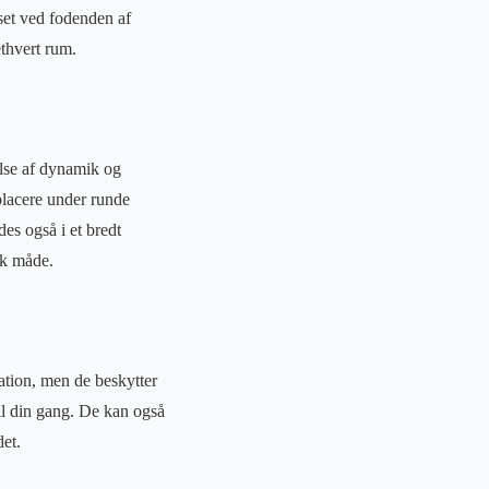
set ved fodenden af
ethvert rum.
else af dynamik og
placere under runde
des også i et bredt
uk måde.
ation, men de beskytter
til din gang. De kan også
det.