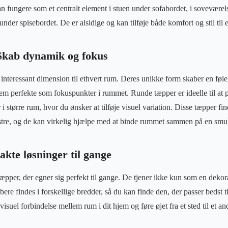
n fungere som et centralt element i stuen under sofabordet, i soveværel
 under spisebordet. De er alsidige og kan tilføje både komfort og stil til 
Skab dynamik og fokus
 interessant dimension til ethvert rum. Deres unikke form skaber en føl
em perfekte som fokuspunkter i rummet. Runde tæpper er ideelle til at 
r i større rum, hvor du ønsker at tilføje visuel variation. Disse tæpper fin
stre, og de kan virkelig hjælpe med at binde rummet sammen på en sm
kte løsninger til gange
tæpper, der egner sig perfekt til gange. De tjener ikke kun som en dekor
ere findes i forskellige bredder, så du kan finde den, der passer bedst 
isuel forbindelse mellem rum i dit hjem og føre øjet fra et sted til et an