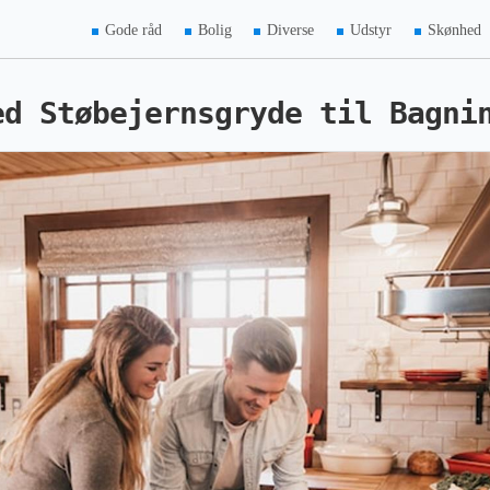
Gode råd
Bolig
Diverse
Udstyr
Skønhed
ed Støbejernsgryde til Bagni