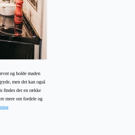
n jævnt og holde maden
sgryde, men det kan også
is findes der en række
ære mere om fordele og
gning