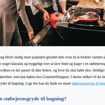
ing bliver stadig mere populært grundet dets evne til at fordele varme
er noget klassisk og hyggeligt over at lave brød og kager i en støbejern
 hvilken en der passer til dine behov, og hvor du skal købe den. Heldigv
størrelser, som kan købes hos GourmetShoppen. I denne artikel vil du l
yder til bagning. Lige her kan du finde en smart
støbejernsgryde til ba
n støbejernsgryde til bagning?