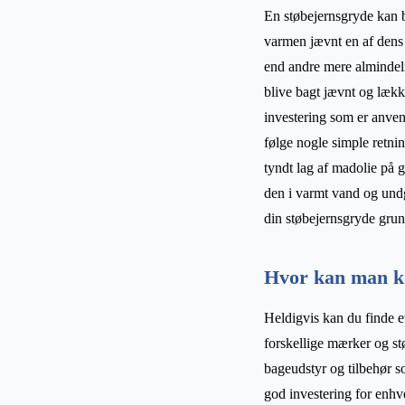
En støbejernsgryde kan br
varmen jævnt en af dens 
end andre mere almindeli
blive bagt jævnt og lække
investering som er anvend
følge nogle simple retnin
tyndt lag af madolie på 
den i varmt vand og undg
din støbejernsgryde grund
Hvor kan man kø
Heldigvis kan du finde e
forskellige mærker og st
bageudstyr og tilbehør 
god investering for enhv