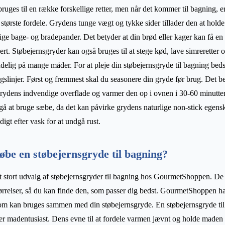
uges til en række forskellige retter, men når det kommer til bagning, er
største fordele. Grydens tunge vægt og tykke sider tillader den at holde
ge bage- og bradepander. Det betyder at din brød eller kager kan få en 
rt. Støbejernsgryder kan også bruges til at stege kød, lave simreretter o
elig på mange måder. For at pleje din støbejernsgryde til bagning bedst 
gslinjer. Først og fremmest skal du seasonere din gryde før brug. Det be
grydens indvendige overflade og varmer den op i ovnen i 30-60 minutte
å at bruge sæbe, da det kan påvirke grydens naturlige non-stick egensk
igt efter vask for at undgå rust.
be en støbejernsgryde til bagning?
t stort udvalg af støbejernsgryder til bagning hos GourmetShoppen. De h
ørrelser, så du kan finde den, som passer dig bedst. GourmetShoppen har
som kan bruges sammen med din støbejernsgryde. En støbejernsgryde ti
er madentusiast. Dens evne til at fordele varmen jævnt og holde maden 