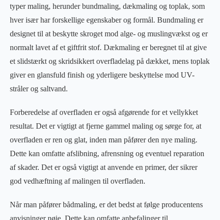
typer maling, herunder bundmaling, dækmaling og toplak, som
hver især har forskellige egenskaber og formål. Bundmaling er
designet til at beskytte skroget mod alge- og muslingvækst og er
normalt lavet af et giftfrit stof. Dækmaling er beregnet til at give
et slidstærkt og skridsikkert overfladelag på dækket, mens toplak
giver en glansfuld finish og yderligere beskyttelse mod UV-
stråler og saltvand.
Forberedelse af overfladen er også afgørende for et vellykket
resultat. Det er vigtigt at fjerne gammel maling og sørge for, at
overfladen er ren og glat, inden man påfører den nye maling.
Dette kan omfatte afslibning, afrensning og eventuel reparation
af skader. Det er også vigtigt at anvende en primer, der sikrer
god vedhæftning af malingen til overfladen.
Når man påfører bådmaling, er det bedst at følge producentens
anvisninger nøje. Dette kan omfatte anbefalinger til