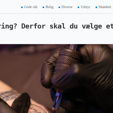
Gode råd
Bolig
Diverse
Udstyr
Skønhed
ring? Derfor skal du vælge e