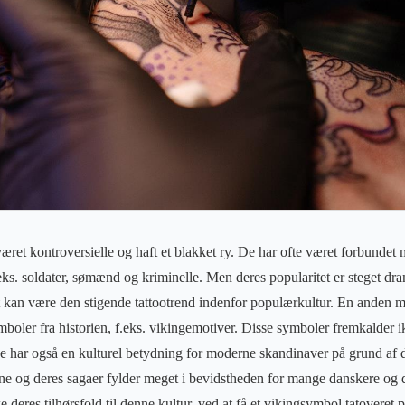
æret kontroversielle og haft et blakket ry. De har ofte været forbundet 
ks. soldater, sømænd og kriminelle. Men deres popularitet er steget dram
ft kan være den stigende tattootrend indenfor populærkultur. En anden m
mboler fra historien, f.eks. vikingemotiver. Disse symboler fremkalder i
e har også en kulturel betydning for moderne skandinaver på grund af de
ne og deres sagaer fylder meget i bevidstheden for mange danskere og de
deres tilhørsfold til denne kultur, ved at få et vikingsymbol tatoveret 