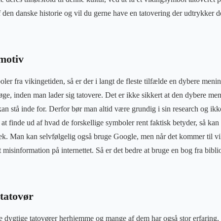
f den danske historie og vil du gerne have en tatovering der udtrykker d
 motiv
ler fra vikingetiden, så er der i langt de fleste tilfælde en dybere men
ge, inden man lader sig tatovere. Det er ikke sikkert at den dybere me
an stå inde for. Derfor bør man altid være grundig i sin research og ikk
t finde ud af hvad de forskellige symboler rent faktisk betyder, så kan 
tek. Man kan selvfølgelig også bruge Google, men når det kommer til v
t misinformation på internettet. Så er det bedre at bruge en bog fra bibl
 tatovør
e dygtige tatovører herhjemme og mange af dem har også stor erfaring, 