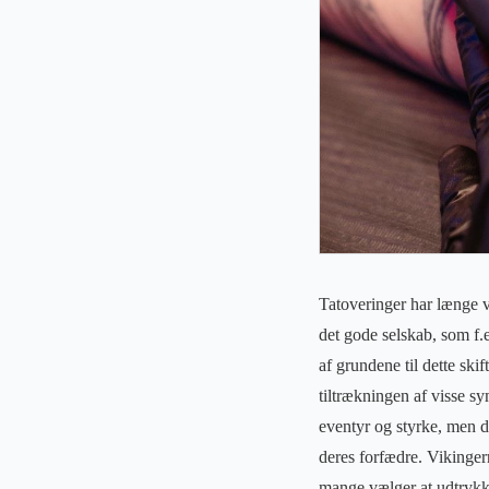
Tatoveringer har længe v
det gode selskab, som f.e
af grundene til dette ski
tiltrækningen af visse sy
eventyr og styrke, men d
deres forfædre. Vikinger
mange vælger at udtrykke 