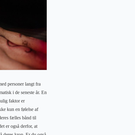
med personer langt fra
atisk i de seneste år. En
ulig faktor er
kke kun en følelse af
res fælles bånd til
t er også derfor, at
på deres krop. Er du også