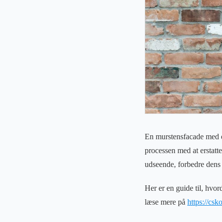
En murstensfacade med en
processen med at erstatt
udseende, forbedre dens l
Her er en guide til, hv
læse mere på
https://cs