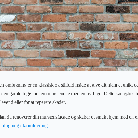
 omfugning er en klassisk og stilfuld måde at give dit hjem et unikt 
e den gamle fuge mellem murstenene med en ny fuge. Dette kan gøres fo
evetid eller for at reparere skader.
ordan du renoverer din murstensfacade og skaber et smukt hjem med en
komfugning.dk/omfugning
.