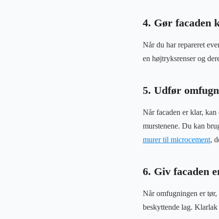
4. Gør facaden k
Når du har repareret eve
en højtryksrenser og dere
5. Udfør omfugn
Når facaden er klar, ka
murstenene. Du kan bruge 
murer til microcement
, d
6. Giv facaden en
Når omfugningen er tør, k
beskyttende lag. Klarlak