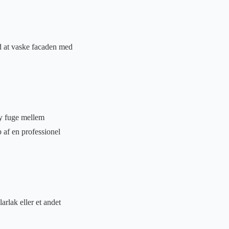
ed at vaske facaden med
ny fuge mellem
p af en professionel
arlak eller et andet