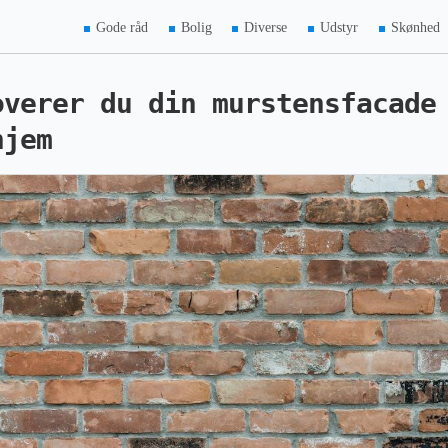
Gode råd
Bolig
Diverse
Udstyr
Skønhed
overer du din murstensfacade
hjem