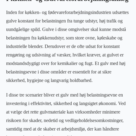
Inden for køkken- og fødevareforarbejdningsindustrien udsættes
gulve konstant for belastningen fra tunge udstyr, høj trafik og
uundgåelige spild. Gulve i disse omgivelser skal kunne modstå
belastningen fra køkkenudstyr, som store ovne, køleskabe og
industrielle blender. Derudover er de ofte udsat for konstant
rengøring og udsivning af væsker, hvilket kræver, at gulvet er
modstandsdygtigt over for kemikalier og fugt. Et gulv med høj
belastningsevne i disse områder er essentielt for at sikre
sikkerhed, hygiejne og langvarig holdbarhed.
I disse tre scenarier bliver et gulv med høj belastningsevne en
investering i effektivitet, sikkerhed og langsigtet økonomi. Ved
at vælge det rette gulvmateriale kan virksomheder minimere
risikoen for skader, nedetid og vedligeholdelsesomkostninger,
samtidig med at de skaber et arbejdsmiljø, der kan håndtere