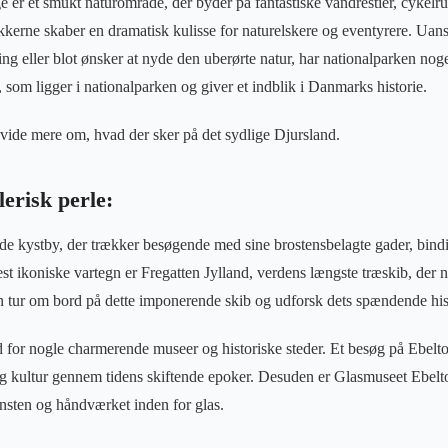
 er et smukt naturområde, der byder på fantastiske vandrestier, cykelr
kkerne skaber en dramatisk kulisse for naturelskere og eventyrere. Uanse
ng eller blot ønsker at nyde den uberørte natur, har nationalparken no
 som ligger i nationalparken og giver et indblik i Danmarks historie.
l vide mere om, hvad der sker på det sydlige Djursland.
lerisk perle:
nde kystby, der trækker besøgende med sine brostensbelagte gader, bin
t ikoniske vartegn er Fregatten Jylland, verdens længste træskib, der 
 tur om bord på dette imponerende skib og udforsk dets spændende his
d for nogle charmerende museer og historiske steder. Et besøg på Ebel
 og kultur gennem tidens skiftende epoker. Desuden er Glasmuseet Ebelt
nsten og håndværket inden for glas.