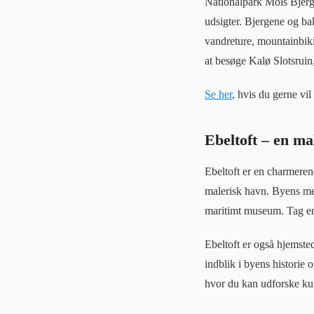
Nationalpark Mols Bjerge
udsigter. Bjergene og ba
vandreture, mountainbiki
at besøge Kalø Slotsruin,
Se her
, hvis du gerne vi
Ebeltoft – en ma
Ebeltoft er en charmere
malerisk havn. Byens mes
maritimt museum. Tag en
Ebeltoft er også hjemste
indblik i byens historie
hvor du kan udforske ku