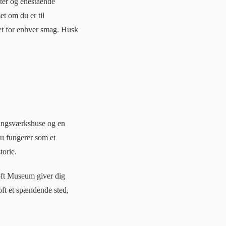
uter og enestående
t om du er til
get for enhver smag. Husk
dingsværkshuse og en
nu fungerer som et
torie.
toft Museum giver dig
oft et spændende sted,