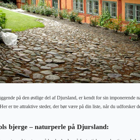
gende på den østlige del af Djursland, er kendt for sin imponerende n
er er tre attraktive steder, der bør være på din liste, når du udforsker
ls bjerge – naturperle på Djursland: